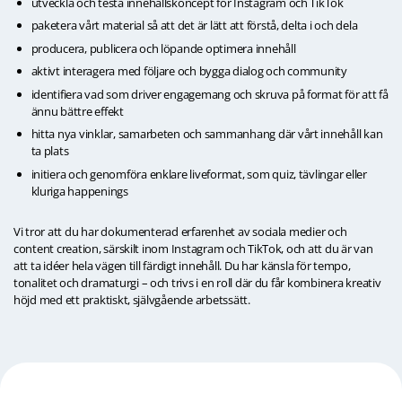
utveckla och testa innehållskoncept för Instagram och TikTok
paketera vårt material så att det är lätt att förstå, delta i och dela
producera, publicera och löpande optimera innehåll
aktivt interagera med följare och bygga dialog och community
identifiera vad som driver engagemang och skruva på format för att få
ännu bättre effekt
hitta nya vinklar, samarbeten och sammanhang där vårt innehåll kan
ta plats
initiera och genomföra enklare liveformat, som quiz, tävlingar eller
kluriga happenings
Vi tror att du har dokumenterad erfarenhet av sociala medier och
content creation, särskilt inom Instagram och TikTok, och att du är van
att ta idéer hela vägen till färdigt innehåll. Du har känsla för tempo,
tonalitet och dramaturgi – och trivs i en roll där du får kombinera kreativ
höjd med ett praktiskt, självgående arbetssätt.