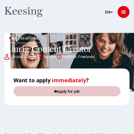
Back to all jobs
Klurig Content Creator
Editorial & Design
Sweden
Parttime, Freelance
Want to apply
immediately
?
Apply for job