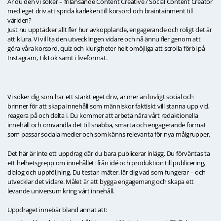
Är du den vi söker – frilansande Content Creative / Social Content Creator
med eget driv att sprida kärleken till korsord och braintainment till
världen?
Just nu upptäcker allt fler hur avkopplande, engagerande och roligt det är
att klura. Vi vill ta den utvecklingen vidare och nå ännu fler genom att
göra våra korsord, quiz och klurigheter helt omöjliga att scrolla förbi på
Instagram, TikTok samt i liveformat.
Vi söker dig som har ett starkt eget driv, är mer än lovligt social och
brinner för att skapa innehåll som människor faktiskt vill stanna upp vid,
reagera på och delta i. Du kommer att arbeta nära vårt redaktionella
innehåll och omvandla det till snabba, smarta och engagerande format
som passar sociala medier och som känns relevanta för nya målgrupper.
Det här är inte ett uppdrag där du bara publicerar inlägg. Du förväntas ta
ett helhetsgrepp om innehållet: från idé och produktion till publicering,
dialog och uppföljning. Du testar, mäter, lär dig vad som fungerar – och
utvecklar det vidare. Målet är att bygga engagemang och skapa ett
levande universum kring vårt innehåll.
Uppdraget innebär bland annat att: