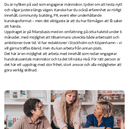
Du är nyfiken på vad som engagerar människor, tycker om att testa nytt
och vågar justera längs vägen. Kanske har du också erfarenhet av rörligt
innehåll, community building, PR, event eller underhållande
kunskapsformat – men det viktigaste är att du har förmågan att få saker
att hända.
Uppdraget är på frilansbasis med en omfattning på cirka halvtid under 6
månader, med möjlighet att tillsammans utveckla både arbetssätt och
ambitioner över tid. Vi har redaktioner i Stockholm och Köpenhamn – vi
vill gärna träffas ibland, men du kan arbeta från annan plats.
Det här är en möjlighet att arbeta med innehåll som redan engagerar
hundratusentals människor och ta det till nästa nivå. För rätt person är
det här ett uppdrag med stor frihet, stort ansvar och alla möjligheter att
göra verklig skillnad.